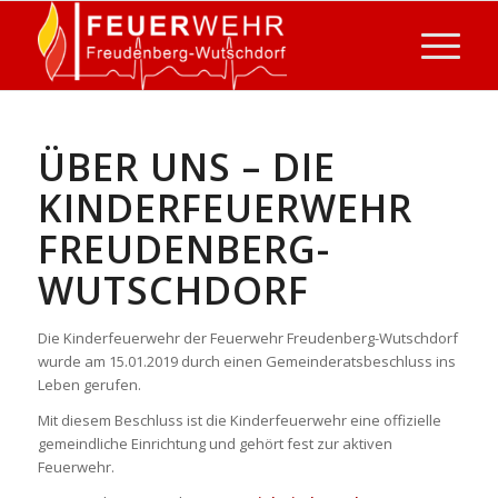
ÜBER UNS – DIE
KINDERFEUERWEHR
FREUDENBERG-
WUTSCHDORF
Die Kinderfeuerwehr der Feuerwehr Freudenberg-Wutschdorf
wurde am 15.01.2019 durch einen Gemeinderatsbeschluss ins
Leben gerufen.
Mit diesem Beschluss ist die Kinderfeuerwehr eine offizielle
gemeindliche Einrichtung und gehört fest zur aktiven
Feuerwehr.