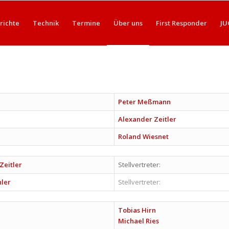
richte
Technik
Termine
Über uns
First Responder
JU
Peter Meßmann
Alexander Zeitler
Roland Wiesnet
Zeitler
Stellvertreter:
hler
Stellvertreter:
Tobias Hirn
Michael Ries