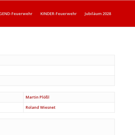
GEND-Feuerwehr
KINDER-Feuerwehr
Jubiläum 2028
Martin Plößl
Roland Wiesnet