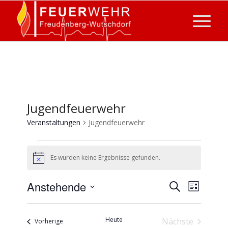
Jugendfeuerwehr
Veranstaltungen
Jugendfeuerwehr
Veranstaltungen
Es wurden keine Ergebnisse gefunden.
Hinweis
Veransta
Verans
Anstehende
Suche
Liste
Ansich
Suche
Datum
Naviga
wählen.
und
Heute
Nächste
Veranstaltungen
Vorherige