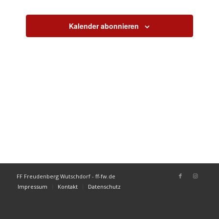
Ansichte
Veranstaltu
Navigati
Kalender abonnieren
FF Freudenberg Wutschdorf - ff-fw.de
Impressum
Kontakt
Datenschutz