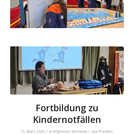
Fortbildung zu
Kindernotfällen
/
/
15. März 2026
in
Allgemein
,
Startseite
von
ff-editor